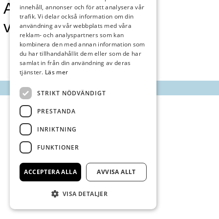
Annonsmarknan
innehåll, annonser och för att analysera vår
trafik. Vi delar också information om din
vecka 8
användning av vår webbplats med våra
reklam- och analyspartners som kan
kombinera den med annan information som
du har tillhandahållit dem eller som de har
samlat in från din användning av deras
tjänster.
Läs mer
STRIKT NÖDVÄNDIGT
PRESTANDA
INRIKTNING
FUNKTIONER
ACCEPTERA ALLA
AVVISA ALLT
VISA DETALJER