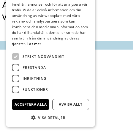
AnnonsMarknan
innehåll, annonser och för att analysera vår
trafik. Vi delar också information om din
vecka 42
användning av vår webbplats med våra
reklam- och analyspartners som kan
kombinera den med annan information som
du har tillhandahållit dem eller som de har
samlat in från din användning av deras
tjänster.
Läs mer
STRIKT NÖDVÄNDIGT
PRESTANDA
INRIKTNING
FUNKTIONER
ACCEPTERA ALLA
AVVISA ALLT
VISA DETALJER