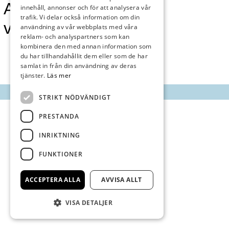
AnnonsMarknan
innehåll, annonser och för att analysera vår
trafik. Vi delar också information om din
vecka 33
användning av vår webbplats med våra
reklam- och analyspartners som kan
kombinera den med annan information som
du har tillhandahållit dem eller som de har
samlat in från din användning av deras
tjänster.
Läs mer
STRIKT NÖDVÄNDIGT
PRESTANDA
INRIKTNING
FUNKTIONER
ACCEPTERA ALLA
AVVISA ALLT
VISA DETALJER