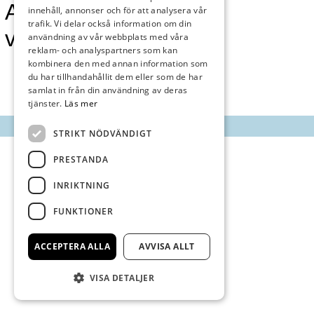
AnnonsMarknan
innehåll, annonser och för att analysera vår
trafik. Vi delar också information om din
vecka 15
användning av vår webbplats med våra
reklam- och analyspartners som kan
kombinera den med annan information som
du har tillhandahållit dem eller som de har
samlat in från din användning av deras
tjänster.
Läs mer
STRIKT NÖDVÄNDIGT
PRESTANDA
INRIKTNING
FUNKTIONER
ACCEPTERA ALLA
AVVISA ALLT
VISA DETALJER