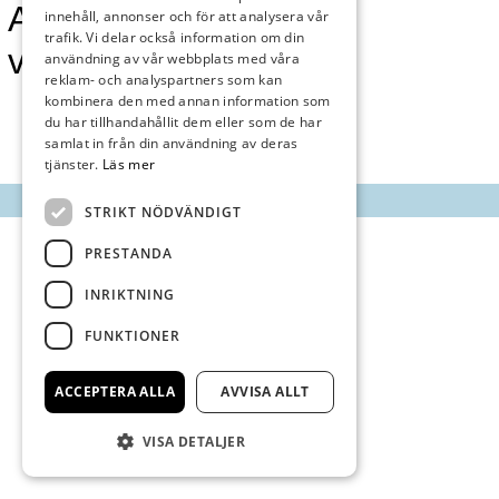
AnnonsMarknan
innehåll, annonser och för att analysera vår
trafik. Vi delar också information om din
vecka 4
användning av vår webbplats med våra
reklam- och analyspartners som kan
kombinera den med annan information som
du har tillhandahållit dem eller som de har
samlat in från din användning av deras
tjänster.
Läs mer
STRIKT NÖDVÄNDIGT
PRESTANDA
INRIKTNING
FUNKTIONER
ACCEPTERA ALLA
AVVISA ALLT
VISA DETALJER